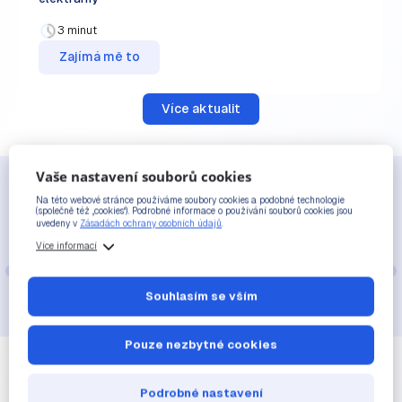
3 minut
Zajímá mě to
Více aktualit
Členové a partneři
Vaše nastavení souborů cookies
Na této webové stránce používáme soubory cookies a podobné technologie
(společně též „cookies“). Podrobné informace o používání souborů cookies jsou
uvedeny v
Zásadách ochrany osobních údajů
.
Více informací
Souhlasím se vším
Seznam členů ČSVE
Pouze nezbytné cookies
„Na pravou míru“
Podrobné nastavení