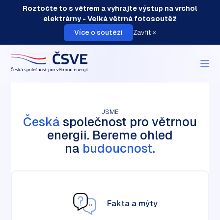
Roztočte to s větrem a vyhrajte výstup na vrchol
elektrárny - Velká větrná fotosoutěž
Více o soutěži
Zavřít ×
O nás
O elektrárnách
JSME
Česká
společnost pro větrnou
Instalace
energii. Bereme ohled
Akce
na
budoucnost.
Aktuality
Členství
Kontakt
Fakta a mýty