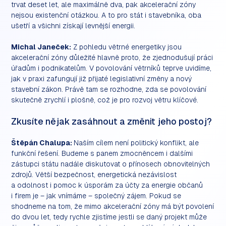
trvat deset let, ale maximálně dva, pak akcelerační zóny
nejsou existenční otázkou. A to pro stát i stavebníka, oba
ušetří a všichni získají levnější energii.
Michal Janeček:
Z pohledu větrné energetiky jsou
akcelerační zóny důležité hlavně proto, že zjednodušují práci
úřadům i podnikatelům. V povolování větrníků teprve uvidíme,
jak v praxi zafungují již přijaté legislativní změny a nový
stavební zákon. Právě tam se rozhodne, zda se povolování
skutečně zrychlí i plošně, což je pro rozvoj větru klíčové.
Zkusíte nějak zasáhnout a změnit jeho postoj?
Štěpán Chalupa:
Naším cílem není politický konflikt, ale
funkční řešení. Budeme s panem zmocněncem i dalšími
zástupci státu nadále diskutovat o přínosech obnovitelných
zdrojů. Větší bezpečnost, energetická nezávislost
a odolnost i pomoc k úsporám za účty za energie občanů
i firem je – jak vnímáme – společný zájem. Pokud se
shodneme na tom, že mimo akcelerační zóny má být povolení
do dvou let, tedy rychle zjistíme jestli se daný projekt může