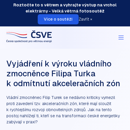
Roztočte to s větrem a vyhrajte výstup na vrchol
elektrárny - Velká větrná fotosoutěž
Více o soutěži
Zavřít ×
O nás
Vyjádření k výroku vládního
O elektrárnách
zmocněnce Filipa Turka
Instalace
k odmítnutí akceleračních zón
Akce
Aktuality
Vládní zmocněnec Filip Turek se nedávno kriticky vymezil
Členství
proti zavedení tzv. akceleračních zón, které mají sloužit
Kontakt
k rychlejšímu rozvoji obnovitelných zdrojů. Jak na tento
postoj nahlížejí ti, kteří se na transformaci české energetiky
zabývají v praxi?