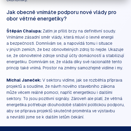
Jak obecně vnímáte podporu nové vlády pro
obor větrné energetiky?
Štěpán Chalupa:
Zatím je příliš brzy na definitivní soudy.
Vnímáme zásadní směr vlády, která mluví o levné energii
a bezpečnosti. Domnívám se, a napovídá tomu i situace
v jiných zemích, že bez obnovitelných zdroj to nejde. Ukazuje
se, že obnovitelné zdroje snižují účty domácností a stabilizují
energetiku. Domnívám se, že vláda díky své racionalitě tento
princip také vnímá. Prostor na změny samozřejmě vidíme i my.
Michal Janeček:
V sektoru vidíme, jak se rozběhla příprava
projektů a soudíme, že návrh nového stavebního zákona
může věcem reálně pomoci, napříč energetikou i dalšími
sektory. To jsou pozitivní signály. Zároveň ale platí, že větrná
energetika potřebuje dlouhodobě stabilní politickou podporu,
aby se příprava projektů skutečně proměnila ve výstavbu
a nevrátili jsme se k dalším letům čekání.