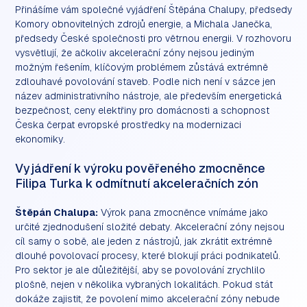
Přinášíme vám společné vyjádření Štěpána Chalupy, předsedy
Komory obnovitelných zdrojů energie, a Michala Janečka,
předsedy České společnosti pro větrnou energii. V rozhovoru
vysvětlují, že ačkoliv akcelerační zóny nejsou jediným
možným řešením, klíčovým problémem zůstává extrémně
zdlouhavé povolování staveb. Podle nich není v sázce jen
název administrativního nástroje, ale především energetická
bezpečnost, ceny elektřiny pro domácnosti a schopnost
Česka čerpat evropské prostředky na modernizaci
ekonomiky.
Vyjádření k výroku pověřeného zmocněnce
Filipa Turka k odmítnutí akceleračních zón
Štěpán Chalupa:
Výrok pana zmocněnce vnímáme jako
určité zjednodušení složité debaty. Akcelerační zóny nejsou
cíl samy o sobě, ale jeden z nástrojů, jak zkrátit extrémně
dlouhé povolovací procesy, které blokují práci podnikatelů.
Pro sektor je ale důležitější, aby se povolování zrychlilo
plošně, nejen v několika vybraných lokalitách. Pokud stát
dokáže zajistit, že povolení mimo akcelerační zóny nebude