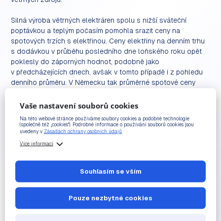
Silná výroba větrných elektráren spolu s nižší sváteční
poptávkou a teplým počasím pomohla srazit ceny na
spotových trzích s elektřinou. Ceny elektřiny na denním trhu
s dodávkou v průběhu posledního dne loňského roku opět
poklesly do záporných hodnot, podobně jako
v předcházejících dnech, avšak v tomto případě i z pohledu
denního průměru. V Německu tak průměrné spotové ceny
dosáhly -0,79 EUR/MWh, na českém trhu dokonce -2,05
EUR/MWh.
Vaše nastavení souborů cookies
Na této webové stránce používáme soubory cookies a podobné technologie
Velmi silná výroby se tak rovněž podepsala na průměrných
(společně též „cookies“). Podrobné informace o používání souborů cookies jsou
uvedeny v
Zásadách ochrany osobních údajů
.
cenách, které si provozovatelé mohli zajistit na spotovém
Více informací
trhu. Zatímco průměrná německá větrná elektrárna mohla
14. prosince obdržet za výrobu v tento den v průměru 548,35
EUR/MWh, během posledního dne by musela za prodej
Souhlasím se vším
elektřiny na trhu podle S&P Global zaplatit průměrně 0,86
EUR/MWh.
Pouze nezbytné cookies
Celkově výroba evropských větrných elektráren v roce 2022
meziročně vzrostla o 9 %, a dosáhla tak rekordní výroby 454