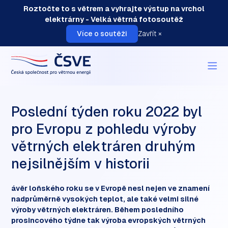
Roztočte to s větrem a vyhrajte výstup na vrchol
elektrárny - Velká větrná fotosoutěž
Více o soutěži
Zavřít ×
O nás
Poslední týden roku 2022 byl
O elektrárnách
pro Evropu z pohledu výroby
Instalace
větrných elektráren druhým
Akce
Aktuality
nejsilnějším v historii
Členství
ávěr loňského roku se v Evropě nesl nejen ve znamení
Kontakt
nadprůměrně vysokých teplot, ale také velmi silné
výroby větrných elektráren. Během posledního
prosincového týdne tak výroba evropských větrných