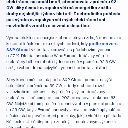
elektráren, na souši i moři, přesahovala v průměru 92
GW, díky čemuž evropská větrná energetika zažila
druhý nejsinější týden v historii. Z celoročního pohledu
pak výroba evropských větrných elektráren loni
meziročně vzrostla o bezmála desetinu.
Výroba elektrické energie z obnovitelných zdrojů dosahovala
ke konci loňského roku silných hodnot, kdy
podle serveru
S&P Global
vzrostla ve srovnání s předchozím týdnem
o 27 %. Dle dat asociace WindEurope dodávaly větrné
elektrárny během tohoto týdne do sítě v průměru 92,6 GW,
což je vůbec druhá nejvyšší týdenní hodnota v historii.
Silný konec měsíce tak podle S&P Global pomohl navýšit
celoměsíční průměr na 59 GW, a tedy stáhnout rozdíl
v meziročním poklesu, kdy průměrný výkon dodávaný
elektrárnami během prosince 2021 dosahoval dokonce 63
GW. Nejníže přitom průměrná denní výroba v prosinci poklesla
na 29 GW, kdy v Evropě panovaly v první polovině uplynulého
měsíce slabé povětrnostní podmínky, jak je vidět i na příkladu
Německa, které disponuje značným instalovaným výkonem
větrných zdrojů.